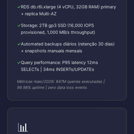
RDS db.r6i.xlarge (4 vCPU, 32GB RAM) primary
+ replica Multi-AZ
Storage: 2TB gp3 SSD (16,000 IOPS
provisioned, 1,000 MB/s throughput)
Automated backups diários (retenção 30 dias)
+ snapshots manuais mensais
Query performance: P95 latency 12ms
SELECTs | 34ms INSERTs/UPDATEs
Métricas maio/2026: 847M queries executadas |
99.98% uptime | zero data loss events
📊