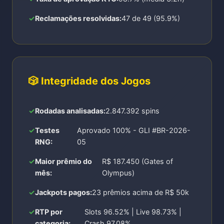
Reclamações resolvidas:
47 de 49 (95.9%)
🎲 Integridade dos Jogos
Rodadas analisadas:
2.847.392 spins
Testes
Aprovado 100% - GLI #BR-2026-
RNG:
05
Maior prêmio do
R$ 187.450 (Gates of
mês:
Olympus)
Jackpots pagos:
23 prêmios acima de R$ 50k
RTP por
Slots 96.52% | Live 98.73% |
categoria:
Crash 97.08%