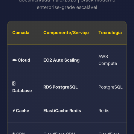
enterprise-grade escalável
Camada
Componente/Serviço
Tecnologia
AWS
☁️ Cloud
EC2 Auto Scaling
Compute
🗄️
RDS PostgreSQL
PostgreSQL
Database
⚡ Cache
ElastiCache Redis
Redis