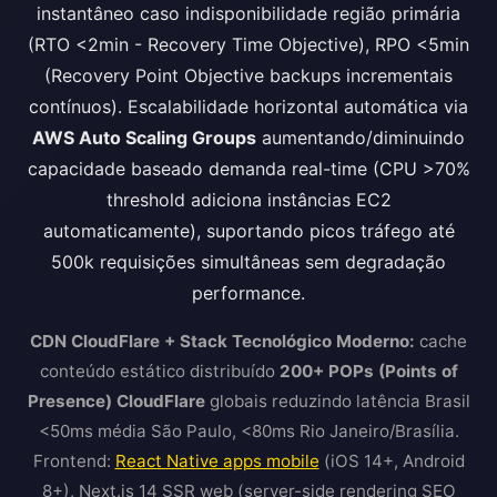
instantâneo caso indisponibilidade região primária
(RTO <2min - Recovery Time Objective), RPO <5min
(Recovery Point Objective backups incrementais
contínuos). Escalabilidade horizontal automática via
AWS Auto Scaling Groups
aumentando/diminuindo
capacidade baseado demanda real-time (CPU >70%
threshold adiciona instâncias EC2
automaticamente), suportando picos tráfego até
500k requisições simultâneas sem degradação
performance.
CDN CloudFlare + Stack Tecnológico Moderno:
cache
conteúdo estático distribuído
200+ POPs (Points of
Presence) CloudFlare
globais reduzindo latência Brasil
<50ms média São Paulo, <80ms Rio Janeiro/Brasília.
Frontend:
React Native apps mobile
(iOS 14+, Android
8+), Next.js 14 SSR web (server-side rendering SEO