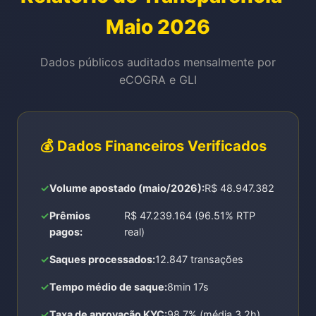
Maio 2026
Dados públicos auditados mensalmente por
eCOGRA e GLI
💰 Dados Financeiros Verificados
Volume apostado (maio/2026):
R$ 48.947.382
Prêmios
R$ 47.239.164 (96.51% RTP
pagos:
real)
Saques processados:
12.847 transações
Tempo médio de saque:
8min 17s
Taxa de aprovação KYC:
98.7% (média 3.2h)