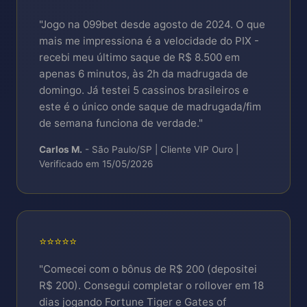
Biometrics FaceID/TouchID, secure storage,
P95 latency budget | error rate <0.1%
push FCM/APNs.
"Jogo na 099bet desde agosto de 2024. O que
Incidentes maio/2026: 3 alerts críticos (2
mais me impressiona é a velocidade do PIX -
false-positive, 1 real resolved <47min).
recebi meu último saque de R$ 8.500 em
apenas 6 minutos, às 2h da madrugada de
Database P95 12ms SELECTs | 34ms
domingo. Já testei 5 cassinos brasileiros e
INSERTs.
este é o único onde saque de madrugada/fim
de semana funciona de verdade."
Carlos M.
- São Paulo/SP | Cliente VIP Ouro |
Verificado em 15/05/2026
⭐⭐⭐⭐⭐
"Comecei com o bônus de R$ 200 (depositei
R$ 200). Consegui completar o rollover em 18
dias jogando Fortune Tiger e Gates of