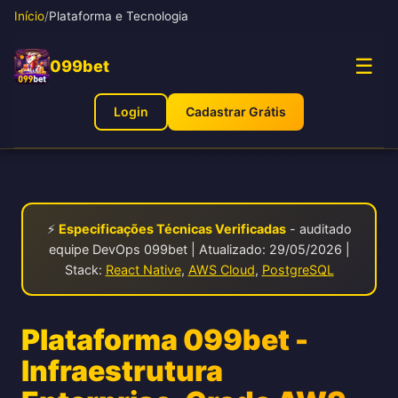
Início
/
Plataforma e Tecnologia
☰
099bet
Login
Cadastrar Grátis
⚡
Especificações Técnicas Verificadas
- auditado
equipe DevOps 099bet | Atualizado: 29/05/2026 |
Stack:
React Native
,
AWS Cloud
,
PostgreSQL
Plataforma 099bet -
Infraestrutura