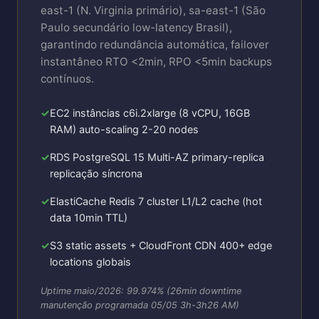
east-1 (N. Virginia primário), sa-east-1 (São
Paulo secundário low-latency Brasil),
garantindo redundância automática, failover
instantâneo RTO <2min, RPO <5min backups
contínuos.
EC2 instâncias c6i.2xlarge (8 vCPU, 16GB
RAM) auto-scaling 2-20 nodes
RDS PostgreSQL 15 Multi-AZ primary-replica
replicação síncrona
ElastiCache Redis 7 cluster L1/L2 cache (hot
data 10min TTL)
S3 static assets + CloudFront CDN 400+ edge
locations globais
Uptime maio/2026: 99.974% (26min downtime
manutenção programada 05/05 3h-3h26 AM)