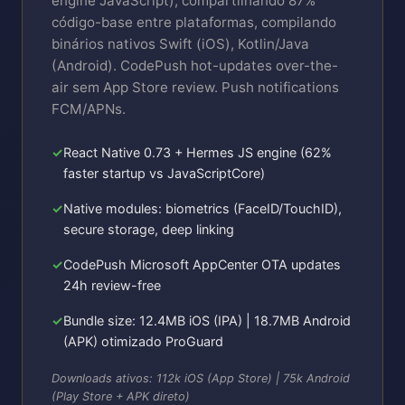
engine JavaScript), compartilhando 87%
código-base entre plataformas, compilando
binários nativos Swift (iOS), Kotlin/Java
(Android). CodePush hot-updates over-the-
air sem App Store review. Push notifications
FCM/APNs.
React Native 0.73 + Hermes JS engine (62%
faster startup vs JavaScriptCore)
Native modules: biometrics (FaceID/TouchID),
secure storage, deep linking
CodePush Microsoft AppCenter OTA updates
24h review-free
Bundle size: 12.4MB iOS (IPA) | 18.7MB Android
(APK) otimizado ProGuard
Downloads ativos: 112k iOS (App Store) | 75k Android
(Play Store + APK direto)