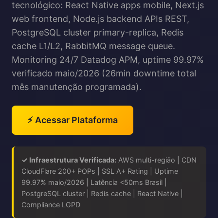
tecnológico: React Native apps mobile, Next.js
web frontend, Node.js backend APIs REST,
PostgreSQL cluster primary-replica, Redis
cache L1/L2, RabbitMQ message queue.
Monitoring 24/7 Datadog APM, uptime 99.97%
verificado maio/2026 (26min downtime total
mês manutenção programada).
⚡ Acessar Plataforma
✓ Infraestrutura Verificada:
AWS multi-região | CDN
CloudFlare 200+ POPs | SSL A+ Rating | Uptime
99.97% maio/2026 | Latência <50ms Brasil |
PostgreSQL cluster | Redis cache | React Native |
Compliance LGPD