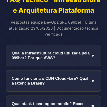
e Arquitetura Plataforma
Respostas equipe DevOps/SRE 099bet | Última
atualização 29/05/2026 | Documentação técnica
verificada
Qual a infraestrutura cloud utilizada pela
▼
099bet? Por que AWS?
Utilizamos 100% Amazon Web Services
(AWS) infraestrutura cloud enterprise-
Como funciona o CDN CloudFlare? Qual
▼
grade!
a latência Brasil?
Regiões:
us-east-1 (N. Virginia primário) +
CDN CloudFlare Enterprise com 200+ POPs
sa-east-1 (São Paulo secundário low-
(Points of Presence) globais!
Qual stack tecnológico mobile? React
▼
latency)